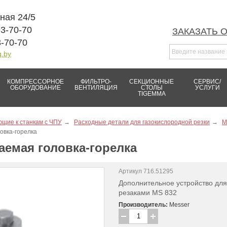
рная 24/5
93-70-70
ЗАКАЗАТЬ 
3-70-70
g.by
КОМПРЕССОРНОЕ
ФИЛЬТРО-
СЕКЦИОННЫЕ
СЕРВИС/
ОБОРУДОВАНИЕ
ВЕНТИЛЯЦИЯ
СТОЛЫ
УСЛУГИ
TIGEMMA
щие к станкам с ЧПУ
Расходные детали для газокислородной резки
M
овка-горелка
емая головка-горелка
Артикул 716.51295
Дополнительное устройство для
резаками MS 832
Производитель:
Messer