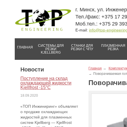
г. Минск, ул. Инжене
Тел./факс: +375 17 2
Моб.тел.: +375 29 39
E-mail:
info@top-engineerin
СИСТЕМЫ ДЛЯ
СТАНКИ ДЛЯ
ПЛАЗМЕННАЯ
ГЛАВНАЯ
РЕЗКИ
РЕЗКИ С ЧПУ
РЕЗКА
KJELLBERG
Новости
Главная
Комплектую
Поворачиваемая гол
Поступление на склад
Поворачива
охлаждающей жидкости
Kjellfrost -15°C
18.09.2020
«ТОП Инжиниринг» объявляет
о продаже охлаждающих
жидкостей для плазменных
систем Kjellberg — Kjellfrost