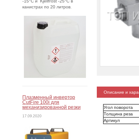
-15°C и Kjellfrost -25°C в
канистрах по 20 литров.
Описание и хара
Плазменный инвертор
CutFire 100i для
механизированной резки
Угол поворота
Толщина реза
17.09.2020
Артикул