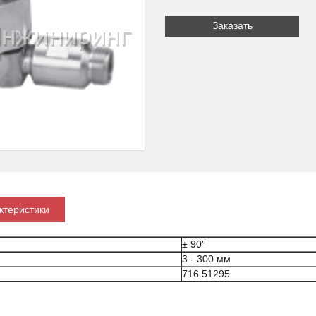
Заказать
ктеристики
± 90°
3 - 300 мм
716.51295